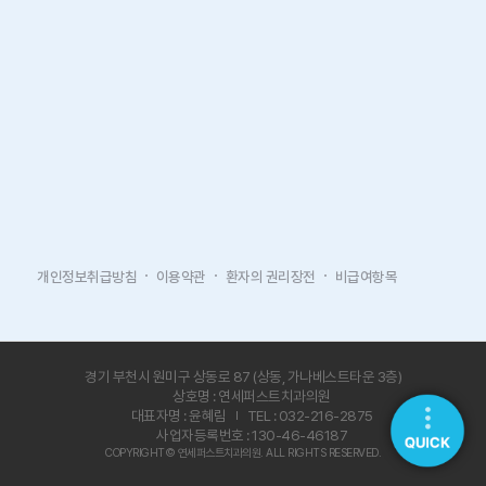
개인정보취급방침
이용약관
환자의 권리장전
비급여항목
경기 부천시 원미구 상동로 87 (상동, 가나베스트타운 3층)
상호명 : 연세퍼스트치과의원
대표자명 : 윤혜림
TEL : 032-216-2875
사업자등록번호 : 130-46-46187
COPYRIGHT© 연세퍼스트치과의원. ALL RIGHTS RESERVED.