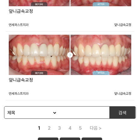
앞니급속교정
연세퍼스트치과
앞니급속교정
앞니급속교정
연세퍼스트치과
앞니급속교정
검색
1
2
3
4
5
다음 >