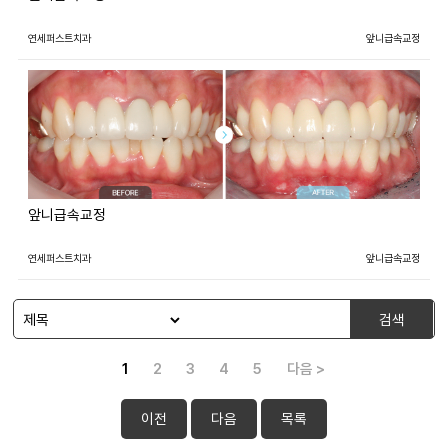
연세퍼스트치과
앞니급속교정
앞니급속교정
연세퍼스트치과
앞니급속교정
검색
1
2
3
4
5
다음 >
이전
다음
목록