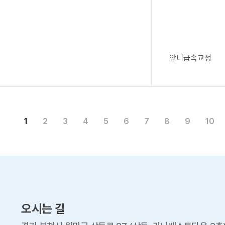
앞니급속교정
1
2
3
4
5
6
7
8
9
10
오시는 길