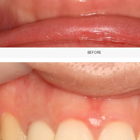
BEFORE