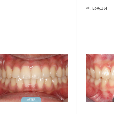
앞니급속교정