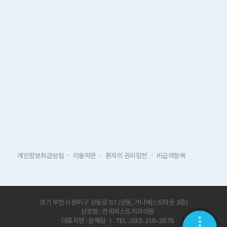
개인정보취급방침
이용약관
환자의 권리장전
비급여항목
경기 부천시 원미구 상동로 87 (상동, 가나베스트타운 3층)
상호명 : 연세퍼스트치과의원
대표자명 : 윤혜림
TEL : 032-216-2875