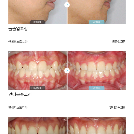
돌출입교정
연세퍼스트치과
돌출입교정
앞니급속교정
연세퍼스트치과
앞니급속교정