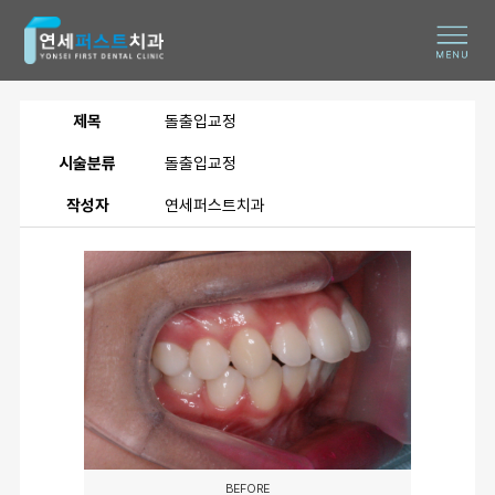
제목
돌출입교정
시술분류
돌출입교정
작성자
연세퍼스트치과
BEFORE