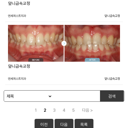
앞니급속교정
연세퍼스트치과
앞니급속교정
앞니급속교정
연세퍼스트치과
앞니급속교정
검색
1
2
3
4
5
다음 >
이전
다음
목록