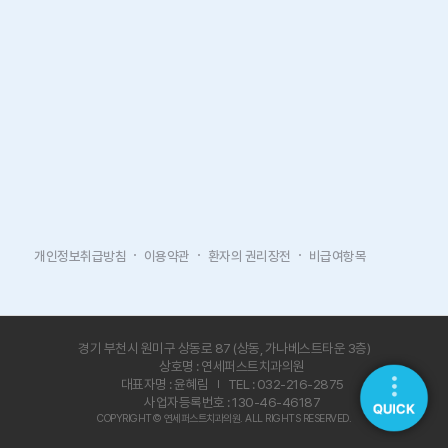
개인정보취급방침
이용약관
환자의 권리장전
비급여항목
경기 부천시 원미구 상동로 87 (상동, 가나베스트타운 3층)
상호명 : 연세퍼스트치과의원
대표자명 : 윤혜림
TEL : 032-216-2875
사업자등록번호 : 130-46-46187
COPYRIGHT© 연세퍼스트치과의원. ALL RIGHTS RESERVED.