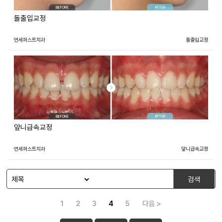
돌출입교정
연세퍼스트치과
돌출입교정
앞니급속교정
연세퍼스트치과
앞니급속교정
검색
1
2
3
4
5
다음 >