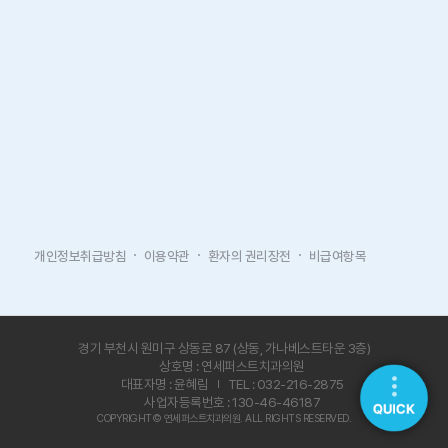
개인정보취급방침
이용약관
환자의 권리장전
비급여항목
경기 부천시 원미구 상동로 87 (상동, 가나베스트타운 3층)
상호명 : 연세퍼스트치과의원
대표자명 : 윤혜림
TEL : 032-216-2875
사업자등록번호 : 130-46-46187
COPYRIGHT© 연세퍼스트치과의원. ALL RIGHTS RESERVED.