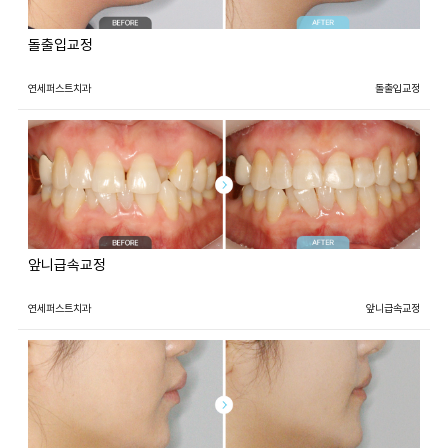
돌출입교정
연세퍼스트치과
돌출입교정
앞니급속교정
연세퍼스트치과
앞니급속교정