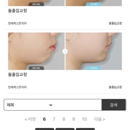
돌출입교정
연세퍼스트치과
돌출입교정
돌출입교정
연세퍼스트치과
돌출입교정
검색
< 이전
6
7
8
9
10
다음 >