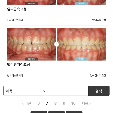
앞니급속교정
연세퍼스트치과
앞니급속교정
벌어진치아교정
연세퍼스트치과
벌어진치아교정
검색
< 이전
6
7
8
9
10
다음 >