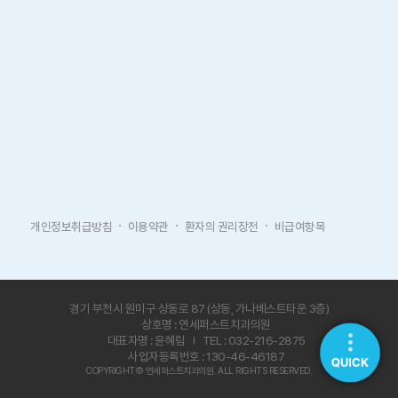
개인정보취급방침
이용약관
환자의 권리장전
비급여항목
경기 부천시 원미구 상동로 87 (상동, 가나베스트타운 3층)
상호명 : 연세퍼스트치과의원
대표자명 : 윤혜림
TEL : 032-216-2875
사업자등록번호 : 130-46-46187
COPYRIGHT© 연세퍼스트치과의원. ALL RIGHTS RESERVED.