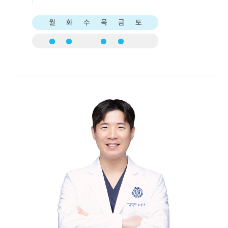
월
화
수
목
금
토