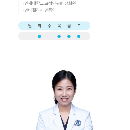
·
연세대학교 교정연구회 정회원
·
인비절라인 인증의
월
화
수
목
금
토