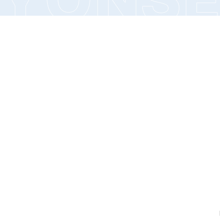
틀니 치료