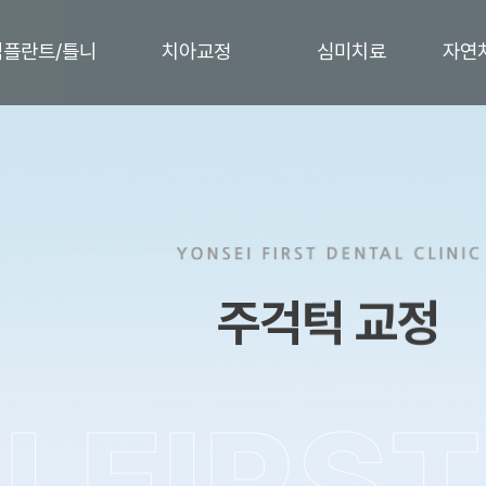
임플란트/틀니
치아교정
심미치료
자연
절개
디지털 치아교정 진단 및
디지털 보철 및 원내
검사
기공실
보철
교정장치종류
올세라믹
인비절라인센터
라미네이트
뼈이식
앞니 부분교정
앞니 레진치료
주걱턱 교정
트
중장년층 치주교정
치아미백
AS)
돌출입 교정
벌어진 치아교정
덧니 교정