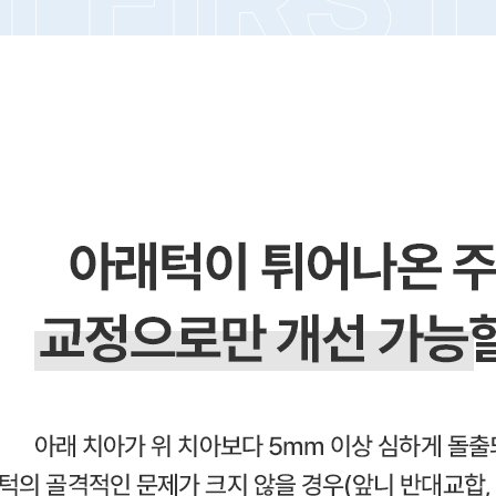
주걱턱 교정
개방교합 교정
맹출유도교정
보철교정
재교정
어린이 성장 교정
인비절라인 퍼스트