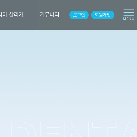
치아 살리기
커뮤니티
로그인
회원가입
MENU
충치치료
퍼스트 소식
신경치료
언론보도
보철치료
치료 스토리
치주치료
치료전후사진
조직유도 재생술
치료후기
치근단 절제술
온라인 상담
사랑니 발치
카톡 상담