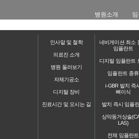
병원소개
임
인사말 및 철학
네비게이션 최소 
임플란트
의료진 소개
디지털 임플란트 
병원 둘러보기
임플란트 종류
자체기공소
i-GBR 발치 즉
디지털 장비
뼈이식
진료시간 및 오시는 길
발치 즉시 임플
상악동거상술(CA
LAS)
전체 임플란트