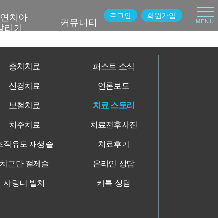
로그인
회원가입
연치아
커뮤니티
MENU
살리기
충치치료
퍼스트 소식
신경치료
언론보도
보철치료
치료 스토리
치주치료
치료전후사진
조직유도 재생술
치료후기
치근단 절제술
온라인 상담
사랑니 발치
카톡 상담