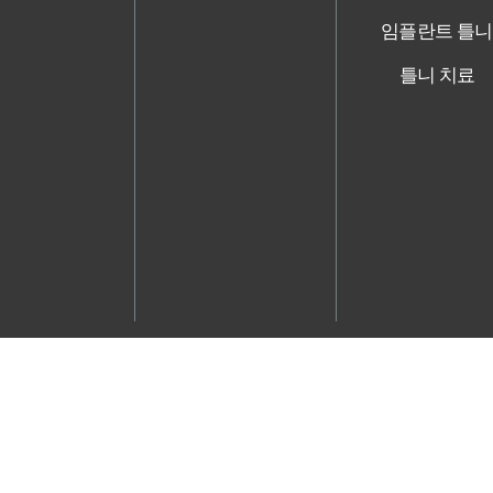
임플란트 틀니
틀니 치료