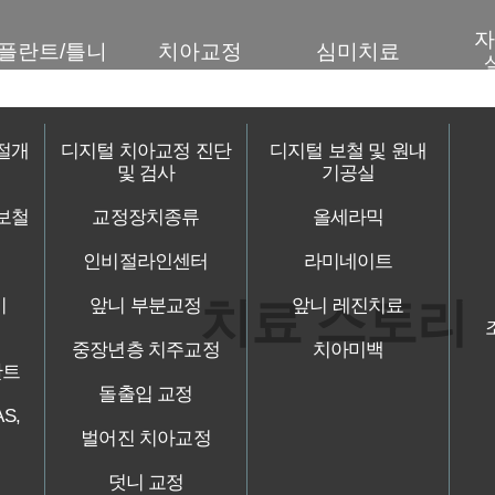
자
플란트/틀니
치아교정
심미치료
절개
디지털 치아교정 진단
디지털 보철 및 원내
및 검사
기공실
보철
교정장치종류
올세라믹
인비절라인센터
라미네이트
치료 스토리
시
앞니 부분교정
앞니 레진치료
중장년층 치주교정
치아미백
란트
돌출입 교정
S,
벌어진 치아교정
덧니 교정