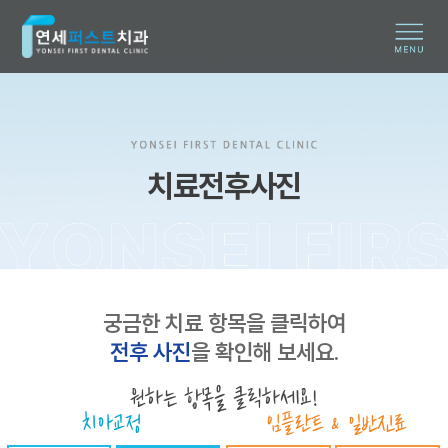
치료전후사진
궁금한 치료 항목을 클릭하여
전후 사진
을 확인해 보세요.
원하는 항목을 클릭하세요!
치아교정
임플란트 & 일반진료