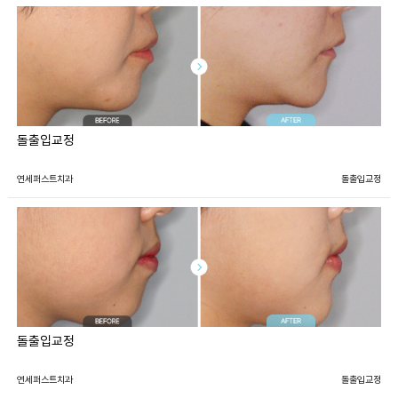
돌출입교정
연세퍼스트치과
돌출입교정
돌출입교정
연세퍼스트치과
돌출입교정