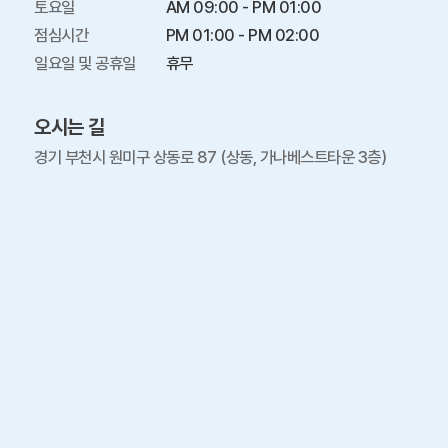
토요일

AM 09:00 - PM 01:00

점심시간

PM 01:00 - PM 02:00

일요일 및 공휴일
휴무
오시는 길
경기 부천시 원미구 상동로 87 (상동, 가나베스트타운 3층)