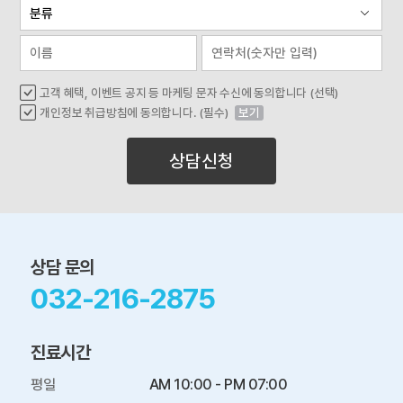
고객 혜택, 이벤트 공지 등 마케팅 문자 수신에 동의합니다 (선택)
개인정보 취급방침에 동의합니다. (필수)
보기
상담신청
상담 문의
032-216-2875
진료시간
평일

AM 10:00 - PM 07:00
