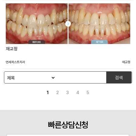
재교정
연세퍼스트치과
재교정
검색
1
2
3
4
5
빠른상담신청