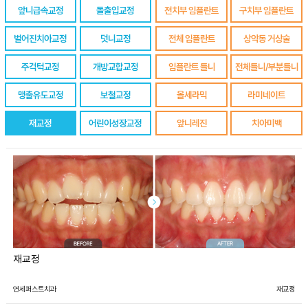
앞니급속교정
돌출입교정
전치부 임플란트
구치부 임플란트
벌어진치아교정
덧니교정
전체 임플란트
상악동 거상술
주걱턱교정
개방교합교정
임플란트 틀니
전체틀니/부분틀니
맹출유도교정
보철교정
올세라믹
라미네이트
재교정
어린이성장교정
앞니레진
치아미백
재교정
연세퍼스트치과
재교정