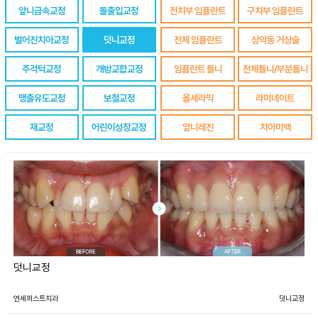
앞니급속교정
돌출입교정
전치부 임플란트
구치부 임플란트
벌어진치아교정
덧니교정
전체 임플란트
상악동 거상술
주걱턱교정
개방교합교정
임플란트 틀니
전체틀니/부분틀니
맹출유도교정
보철교정
올세라믹
라미네이트
재교정
어린이성장교정
앞니레진
치아미백
덧니교정
연세퍼스트치과
덧니교정