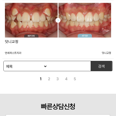
덧니교정
연세퍼스트치과
덧니교정
검색
1
2
3
4
5
빠른상담신청