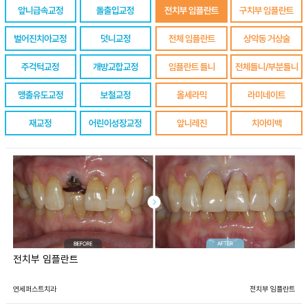
앞니급속교정
돌출입교정
전치부 임플란트
구치부 임플란트
벌어진치아교정
덧니교정
전체 임플란트
상악동 거상술
주걱턱교정
개방교합교정
임플란트 틀니
전체틀니/부분틀니
맹출유도교정
보철교정
올세라믹
라미네이트
재교정
어린이성장교정
앞니레진
치아미백
전치부 임플란트
연세퍼스트치과
전치부 임플란트