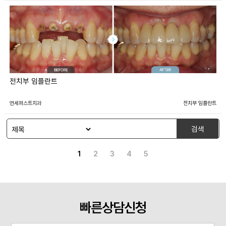
전치부 임플란트
연세퍼스트치과
전치부 임플란트
검색
1
2
3
4
5
빠른상담신청