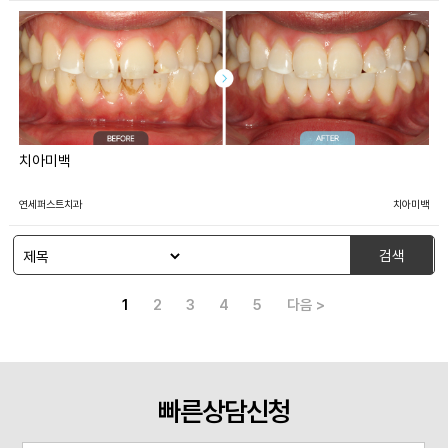
치아미백
연세퍼스트치과
치아미백
검색
1
2
3
4
5
다음 >
빠른상담신청