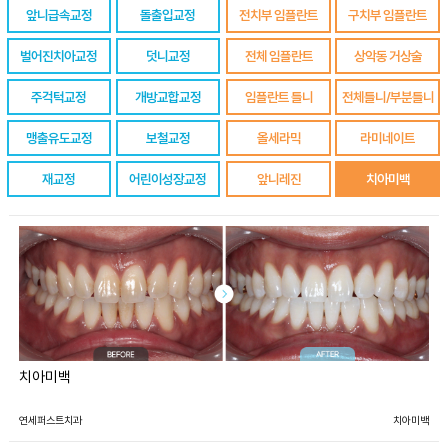
앞니급속교정
돌출입교정
전치부 임플란트
구치부 임플란트
벌어진치아교정
덧니교정
전체 임플란트
상악동 거상술
주걱턱교정
개방교합교정
임플란트 틀니
전체틀니/부분틀니
맹출유도교정
보철교정
올세라믹
라미네이트
재교정
어린이성장교정
앞니레진
치아미백
치아미백
연세퍼스트치과
치아미백